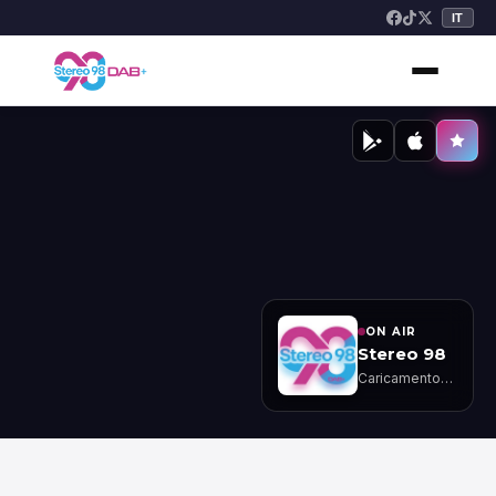
IT
ON AIR
Stereo 98
Caricamento…