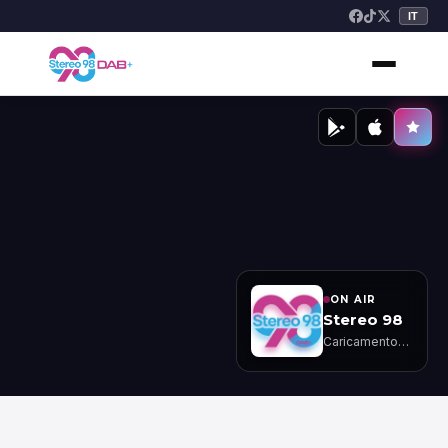
IT
ON AIR
Stereo 98
Caricamento…